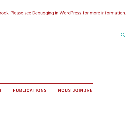
 hook. Please see
Debugging in WordPress
for more information.
Recherche
A CÔTE-NORD
S
PUBLICATIONS
NOUS JOINDRE