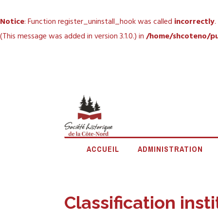
Notice
: Function register_uninstall_hook was called
incorrectly
.
(This message was added in version 3.1.0.) in
/home/shcoteno/pu
Accéder
au
contenu
principal
SOCIÉTÉ
ACCUEIL
ADMINISTRATION
Classification inst