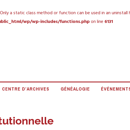
 Only a static class method or function can be used in an uninstall
blic_html/wp/wp-includes/functions.php
on line
6131
 HISTORIQUE DE L
CENTRE D’ARCHIVES
GÉNÉALOGIE
ÉVÉNEMENT
itutionnelle