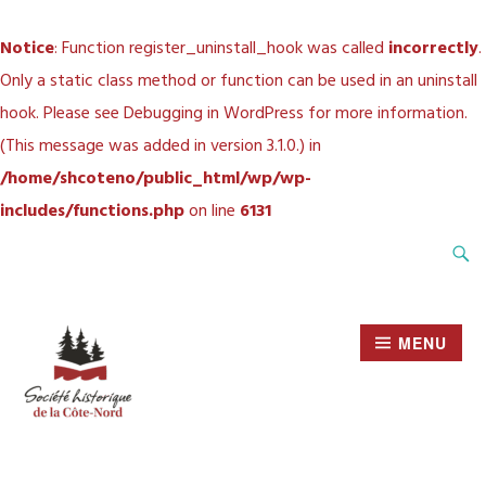
Notice
: Function register_uninstall_hook was called
incorrectly
.
Only a static class method or function can be used in an uninstall
hook. Please see
Debugging in WordPress
for more information.
(This message was added in version 3.1.0.) in
/home/shcoteno/public_html/wp/wp-
includes/functions.php
on line
6131
Accéder
Recher
au
contenu
principal
MENU
SOCIÉTÉ HISTORIQUE
DE LA CÔTE-NORD