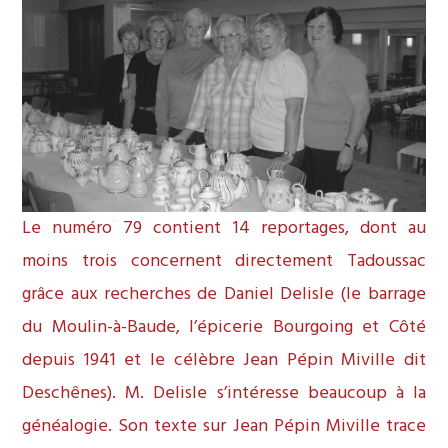
Le numéro 79 contient 14 reportages, dont au
moins trois concernent directement Tadoussac
grâce aux recherches de Daniel Delisle (le barrage
du Moulin-à-Baude, l’épicerie Bourgoing et Côté
depuis 1941 et le célèbre Jean Pépin Miville dit
Deschênes). M. Delisle s’intéresse beaucoup à la
généalogie. Son texte sur Jean Pépin Miville trace