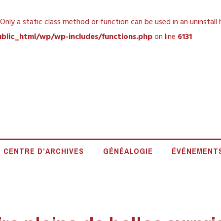
 Only a static class method or function can be used in an uninstall
blic_html/wp/wp-includes/functions.php
on line
6131
 HISTORIQUE DE L
CENTRE D’ARCHIVES
GÉNÉALOGIE
ÉVÉNEMENT