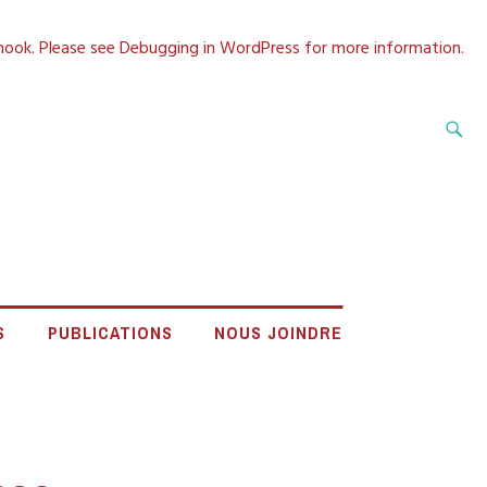
 hook. Please see
Debugging in WordPress
for more information.
Recherche
A CÔTE-NORD
S
PUBLICATIONS
NOUS JOINDRE