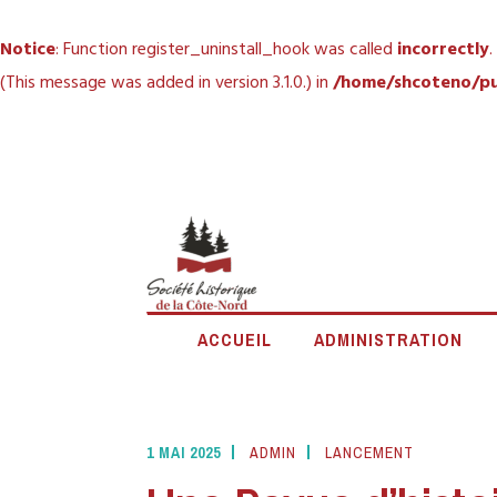
Notice
: Function register_uninstall_hook was called
incorrectly
.
(This message was added in version 3.1.0.) in
/home/shcoteno/pu
Accéder
au
contenu
principal
SOCIÉTÉ
ACCUEIL
ADMINISTRATION
1 MAI 2025
ADMIN
LANCEMENT