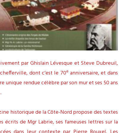
ivement par Ghislain Lévesque et Steve Dubreuil,
e
hefferville, dont c’est le 70
anniversaire, et dans
ère unique rendue célèbre par son mur et ses 50 ans
.
gazine historique de la Côte-Nord propose des textes
es écrits de Mgr Labrie, ses fameuses lettres sur la
acées dans leur contexte par Pierre Rouxel. Les