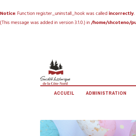
Notice
: Function register_uninstall_hook was called
incorrectly
.
(This message was added in version 3.1.0.) in
/home/shcoteno/pu
Accéder
au
contenu
principal
SOCIÉTÉ
ACCUEIL
ADMINISTRATION