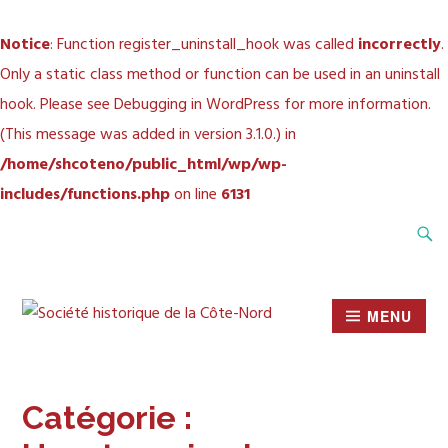
Notice
: Function register_uninstall_hook was called
incorrectly
.
Only a static class method or function can be used in an uninstall
hook. Please see
Debugging in WordPress
for more information.
(This message was added in version 3.1.0.) in
/home/shcoteno/public_html/wp/wp-
includes/functions.php
on line
6131
Accéder
Recher
au
contenu
principal
MENU
SOCIÉTÉ HISTORIQUE
DE LA CÔTE-NORD
Catégorie :