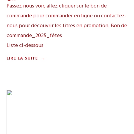
Passez nous voir, allez cliquer sur le bon de
commande pour commander en ligne ou contactez-
nous pour découvrir les titres en promotion.
Bon de
commande_2025_fêtes
Liste ci-dessous:
« OFFREZ
LIRE LA SUITE
→
L’HISTOIRE
EN
CADEAUX!
|
DU
1ER
DÉCEMBRE
AU
30