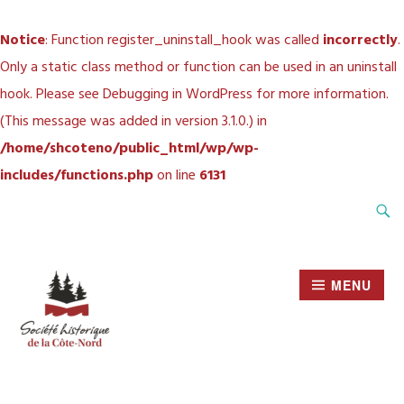
Notice
: Function register_uninstall_hook was called
incorrectly
.
Only a static class method or function can be used in an uninstall
hook. Please see
Debugging in WordPress
for more information.
(This message was added in version 3.1.0.) in
/home/shcoteno/public_html/wp/wp-
includes/functions.php
on line
6131
Accéder
Recher
au
contenu
principal
MENU
SOCIÉTÉ HISTORIQUE
DE LA CÔTE-NORD