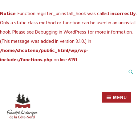
Notice
: Function register_uninstall_hook was called
incorrectly
.
Only a static class method or function can be used in an uninstall
hook. Please see
Debugging in WordPress
for more information.
(This message was added in version 3.1.0.) in
/home/shcoteno/public_html/wp/wp-
includes/functions.php
on line
6131
Accéder
Recher
au
contenu
principal
MENU
SOCIÉTÉ HISTORIQUE
DE LA CÔTE-NORD