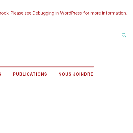
 hook. Please see
Debugging in WordPress
for more information.
Recherche
 DE LA CÔTE-
S
PUBLICATIONS
NOUS JOINDRE