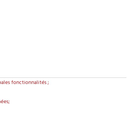
pales fonctionnalités ;
nées;