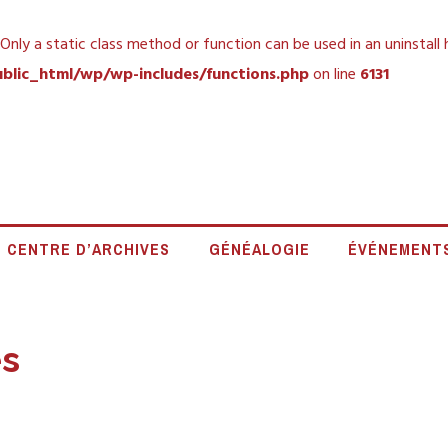
 Only a static class method or function can be used in an uninstall
blic_html/wp/wp-includes/functions.php
on line
6131
OCIÉTÉ HISTORIQUE
CENTRE D’ARCHIVES
GÉNÉALOGIE
ÉVÉNEMENT
ORD
és