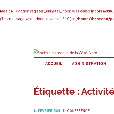
Notice
: Function register_uninstall_hook was called
incorrectly
.
(This message was added in version 3.1.0.) in
/home/shcoteno/pu
Accéder
au
contenu
principal
S
ACCUEIL
ADMINISTRATION
N
Étiquette :
Activit
11 FÉVRIER 2026
CONFÉRENCE