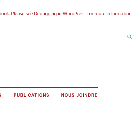
 hook. Please see
Debugging in WordPress
for more information.
Recherche
A CÔTE-NORD
S
PUBLICATIONS
NOUS JOINDRE