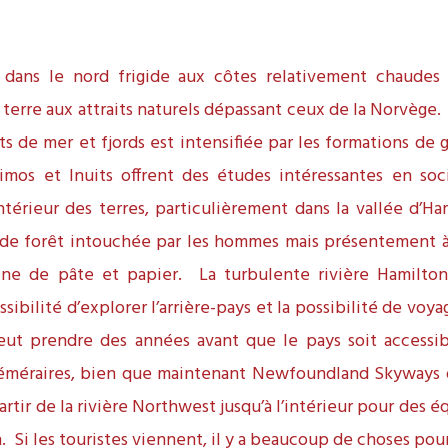
dans le nord frigide aux côtes relativement chaudes d
 terre aux attraits naturels dépassant ceux de la Norvège.
rts de mer et fjords est intensifiée par les formations de 
imos et Inuits offrent des études intéressantes en soci
ntérieur des terres, particulièrement dans la vallée d’Ha
de forêt intouchée par les hommes mais présentement à 
sine de pâte et papier. La turbulente rivière Hamilton
ssibilité d’explorer l’arrière-pays et la possibilité de voyag
eut prendre des années avant que le pays soit accessibl
éméraires, bien que maintenant Newfoundland Skyways 
partir de la rivière Northwest jusqu’à l’intérieur pour des é
. Si les touristes viennent, il y a beaucoup de choses pour 