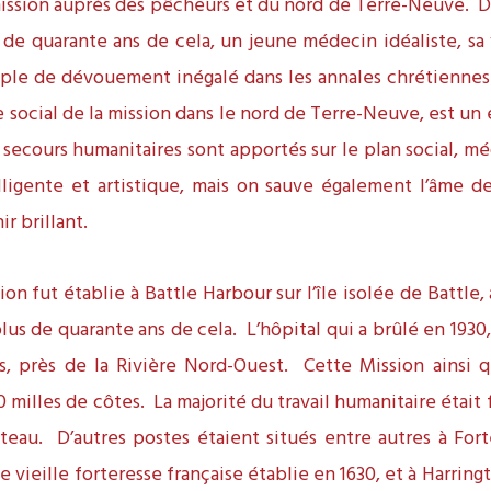
ission auprès des pêcheurs et du nord de Terre-Neuve. Dep
s de quarante ans de cela, un jeune médecin idéaliste, sa 
le de dévouement inégalé dans les annales chrétiennes.
e social de la mission dans le nord de Terre-Neuve, est un
secours humanitaires sont apportés sur le plan social, méd
ligente et artistique, mais on sauve également l’âme d
r brillant.
on fut établie à Battle Harbour sur l’île isolée de Battle
a plus de quarante ans de cela. L’hôpital qui a brûlé en 1930,
’s, près de la Rivière Nord-Ouest. Cette Mission ainsi 
 milles de côtes. La majorité du travail humanitaire était f
teau. D’autres postes étaient situés entre autres à For
 vieille forteresse française établie en 1630, et à Harri