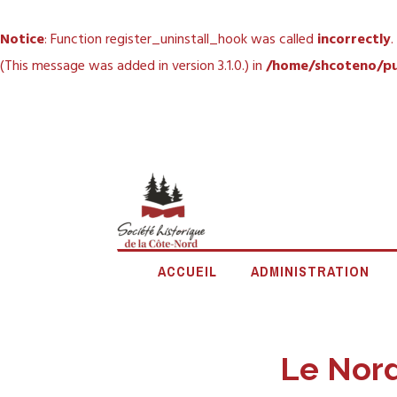
Notice
: Function register_uninstall_hook was called
incorrectly
.
(This message was added in version 3.1.0.) in
/home/shcoteno/pu
Accéder
au
contenu
principal
SOCIÉTÉ
ACCUEIL
ADMINISTRATION
Le Nord