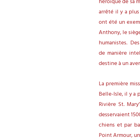
héroïque de sa m
arrêté il y a plu
ont été un exemp
Anthony, le sièg
humanistes. Des 
de manière intel
destine à un aveni
La première missi
Belle-Isle, il y 
Rivière St. Mary
desservaient 1500
chiens et par ba
Point Armour, une