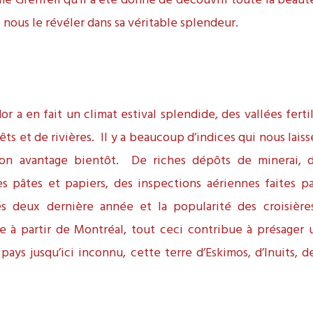
 Grenfell qu’il a été donné de découvrir toute la beaut
 nous le révéler dans sa véritable splendeur.
r a en fait un climat estival splendide, des vallées fertil
êts et de rivières. Il y a beaucoup d’indices qui nous laiss
on avantage bientôt. De riches dépôts de minerai, d
es pâtes et papiers, des inspections aériennes faites 
s deux dernière année et la popularité des croisières
 à partir de Montréal, tout ceci contribue à présager u
pays jusqu’ici inconnu, cette terre d’Eskimos, d’Inuits, 