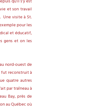
uis qu’il s’y est
vie et son travail
 Une visite à St.
 exemple pour les
ical et éducatif,
es gens et on les
, au nord-ouest de
 fut reconstruit à
que quatre autres
ait par traîneau à
teau Bay, près de
ngton au Québec où