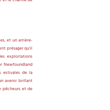
é et le charme de
es, et un arrière-
ent présager qu’il
es exploitations
par Newfoundland
 estivales de la
n avenir brillant
de pêcheurs et de