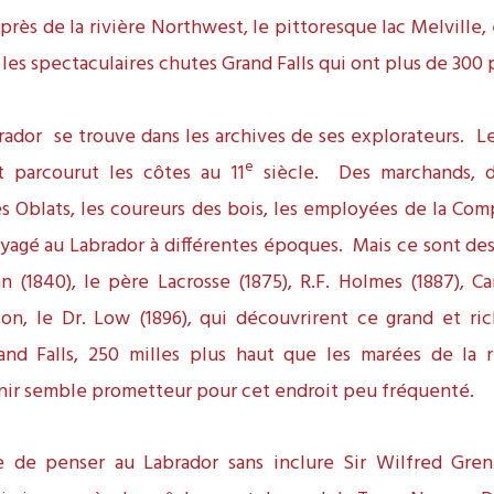
près de la rivière Northwest, le pittoresque lac Melville, e
 les spectaculaires chutes Grand Falls qui ont plus de 300
rador se trouve dans les archives de ses explorateurs. Le
e
 parcourut les côtes au 11
siècle. Des marchands, d
res Oblats, les coureurs des bois, les employées de la Com
yagé au Labrador à différentes époques. Mais ce sont des
(1840), le père Lacrosse (1875), R.F. Holmes (1887), Car
on, le Dr. Low (1896), qui découvrirent ce grand et ric
and Falls, 250 milles plus haut que les marées de la r
enir semble prometteur pour cet endroit peu fréquenté.
e de penser au Labrador sans inclure Sir Wilfred Grenf