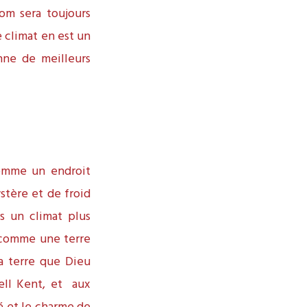
nom sera toujours
e climat en est un
nne de meilleurs
 comme un endroit
stère et de froid
rs un climat plus
t comme une terre
la terre que Dieu
ell Kent, et aux