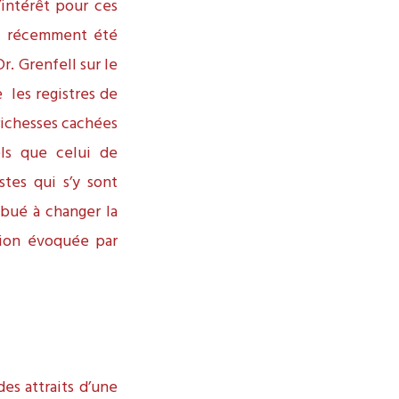
’intérêt pour ces
 a récemment été
r. Grenfell sur le
e les registres de
richesses cachées
els que celui de
stes qui s’y sont
ibué à changer la
sion évoquée par
es attraits d’une