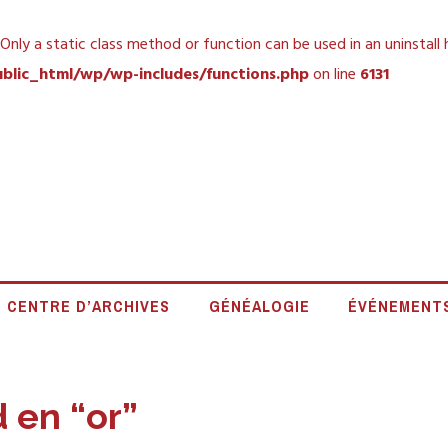
 Only a static class method or function can be used in an uninstall
blic_html/wp/wp-includes/functions.php
on line
6131
 HISTORIQUE DE L
CENTRE D’ARCHIVES
GÉNÉALOGIE
ÉVÉNEMENT
 en “or”