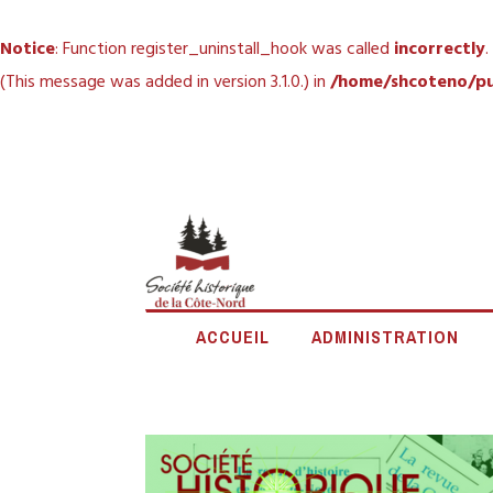
Notice
: Function register_uninstall_hook was called
incorrectly
.
(This message was added in version 3.1.0.) in
/home/shcoteno/pu
Accéder
au
contenu
principal
SOCIÉTÉ
ACCUEIL
ADMINISTRATION