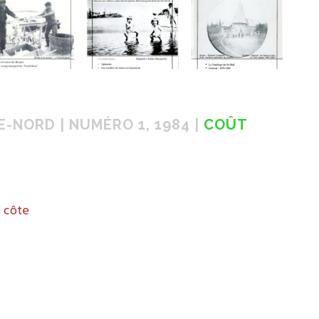
-NORD | NUMÉRO 1, 1984 |
COÛT
a côte