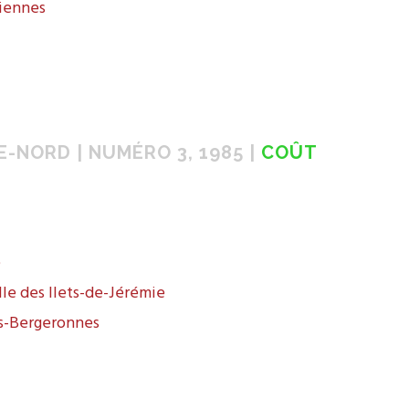
miennes
-NORD | NUMÉRO 3, 1985 |
COÛT
e
lle des Ilets-de-Jérémie
es-Bergeronnes